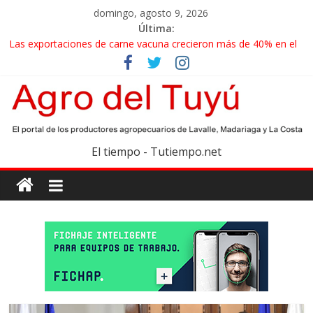
domingo, agosto 9, 2026
Última:
Las exportaciones de carne vacuna crecieron más de 40% en el
primer semestre
La miel, un motor de las economías regionales que enfrenta
nuevos desafíos para exportar
El gobierno bonaerense realizará un censo para actualizar el
mapa de la producción hortiflorícola
Las exportaciones agroindustriales anotaron un récord histórico
El tiempo - Tutiempo.net
en el primer semestre
Maíz: estiman una cosecha récord de 71,5 millones de toneladas