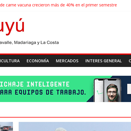
 de carne vacuna crecieron más de 40% en el primer semestre
de las economías regionales que enfrenta nuevos desafíos para expo
ense realizará un censo para actualizar el mapa de la producción horti
agroindustriales anotaron un récord histórico en el primer semestre
cosecha récord de 71,5 millones de toneladas
ICULTURA
ECONOMÍA
MERCADOS
INTERES GENERAL