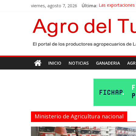
viernes, agosto 7, 2026
Última:
Las exportaciones
La miel, un motor 
El gobierno bonaer
Las exportaciones 
Maíz: estiman una 
INICIO
NOTICIAS
GANADERIA
AGR
Ministerio de Agricultura nacional