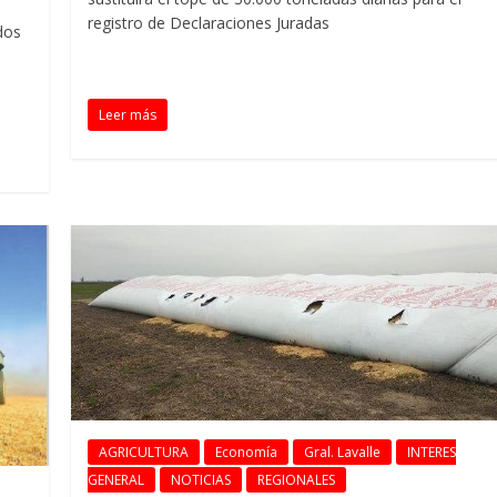
registro de Declaraciones Juradas
dos
Leer más
AGRICULTURA
Economía
Gral. Lavalle
INTERES
GENERAL
NOTICIAS
REGIONALES