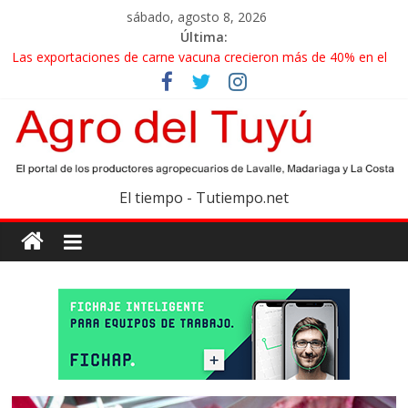
sábado, agosto 8, 2026
Última:
Las exportaciones de carne vacuna crecieron más de 40% en el
primer semestre
La miel, un motor de las economías regionales que enfrenta
nuevos desafíos para exportar
El gobierno bonaerense realizará un censo para actualizar el
mapa de la producción hortiflorícola
Las exportaciones agroindustriales anotaron un récord histórico
El tiempo - Tutiempo.net
en el primer semestre
Maíz: estiman una cosecha récord de 71,5 millones de toneladas