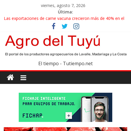
viernes, agosto 7, 2026
Última:
Las exportaciones de carne vacuna crecieron más de 40% en el
primer semestre
La miel, un motor de las economías regionales que enfrenta
nuevos desafíos para exportar
El gobierno bonaerense realizará un censo para actualizar el
mapa de la producción hortiflorícola
Las exportaciones agroindustriales anotaron un récord histórico
El tiempo - Tutiempo.net
en el primer semestre
Maíz: estiman una cosecha récord de 71,5 millones de toneladas