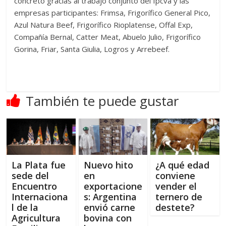
concretó gracias al trabajo conjunto del Ipcva y las
empresas participantes: Frimsa, Frigorífico General Pico,
Azul Natura Beef, Frigorífico Rioplatense, Offal Exp,
Compañía Bernal, Catter Meat, Abuelo Julio, Frigorífico
Gorina, Friar, Santa Giulia, Logros y Arrebeef.
También te puede gustar
La Plata fue
Nuevo hito
¿A qué edad
sede del
en
conviene
Encuentro
exportacione
vender el
Internaciona
s: Argentina
ternero de
l de la
envió carne
destete?
Agricultura
bovina con