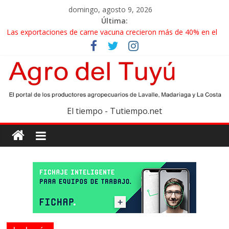
domingo, agosto 9, 2026
Última:
Las exportaciones de carne vacuna crecieron más de 40% en el
primer semestre
La miel, un motor de las economías regionales que enfrenta
nuevos desafíos para exportar
El gobierno bonaerense realizará un censo para actualizar el
mapa de la producción hortiflorícola
Las exportaciones agroindustriales anotaron un récord histórico
El tiempo - Tutiempo.net
en el primer semestre
Maíz: estiman una cosecha récord de 71,5 millones de toneladas