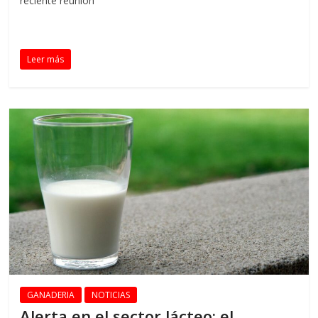
reciente reunión
Leer más
GANADERIA
NOTICIAS
Alerta en el sector lácteo: el