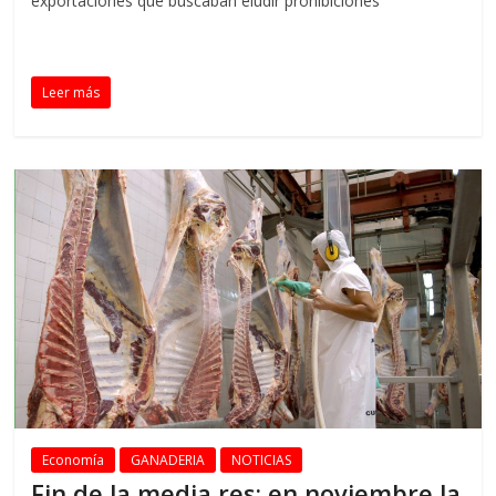
exportaciones que buscaban eludir prohibiciones
Leer más
Economía
GANADERIA
NOTICIAS
Fin de la media res: en noviembre la