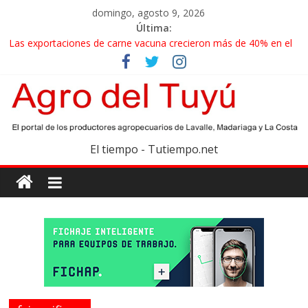
domingo, agosto 9, 2026
Última:
Las exportaciones de carne vacuna crecieron más de 40% en el
primer semestre
La miel, un motor de las economías regionales que enfrenta
nuevos desafíos para exportar
El gobierno bonaerense realizará un censo para actualizar el
mapa de la producción hortiflorícola
Las exportaciones agroindustriales anotaron un récord histórico
El tiempo - Tutiempo.net
en el primer semestre
Maíz: estiman una cosecha récord de 71,5 millones de toneladas