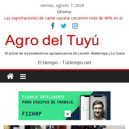
viernes, agosto 7, 2026
Última:
Las exportaciones de carne vacuna crecieron más de 40% en el
primer semestre
La miel, un motor de las economías regionales que enfrenta
nuevos desafíos para exportar
El gobierno bonaerense realizará un censo para actualizar el
mapa de la producción hortiflorícola
Las exportaciones agroindustriales anotaron un récord histórico
El tiempo - Tutiempo.net
en el primer semestre
Maíz: estiman una cosecha récord de 71,5 millones de toneladas