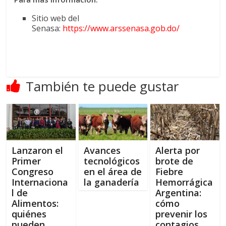
Sitio web del
Senasa:
https://www.arssenasa.gob.do/
También te puede gustar
Lanzaron el
Avances
Alerta por
Primer
tecnológicos
brote de
Congreso
en el área de
Fiebre
Internaciona
la ganadería
Hemorrágica
l de
Argentina:
Alimentos:
cómo
quiénes
prevenir los
pueden
contagios